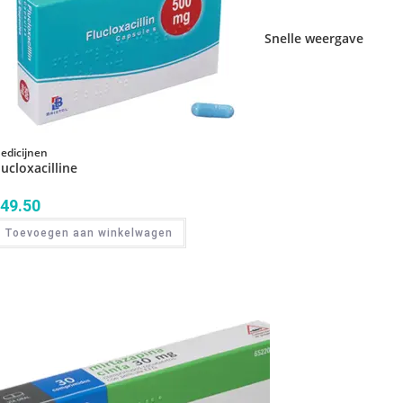
Snelle weergave
edicijnen
lucloxacilline
49.50
Toevoegen aan winkelwagen