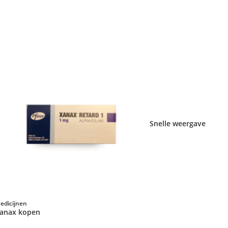
Snelle weergave
edicijnen
anax kopen