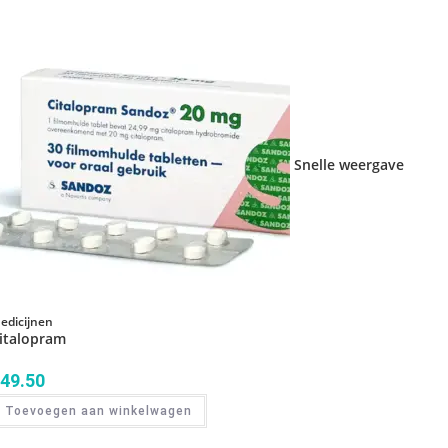
Snelle weergave
edicijnen
italopram
49.50
Toevoegen aan winkelwagen