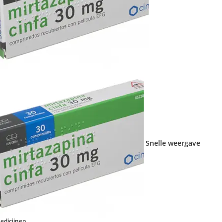
Snelle weergave
edicijnen