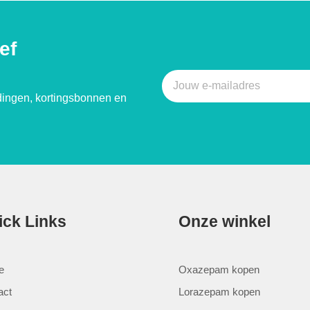
ef
ingen, kortingsbonnen en
ick Links
Onze winkel
e
Oxazepam kopen
act
Lorazepam kopen