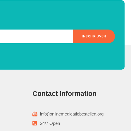
INSCHRIJVEN
Contact Information
info()onlinemedicatiebestellen.org
24/7 Open