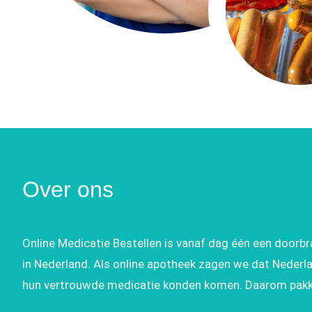
Over ons
Online Medicatie Bestellen is vanaf dag één een doorbr
in Nederland. Als online apotheek zagen we dat Nederl
hun vertrouwde medicatie konden komen. Daarom pakk