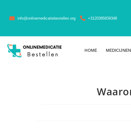
info@onlinemedicatiebestellen.org
+3120385839348
HOME
MEDICIJNEN
Waarom