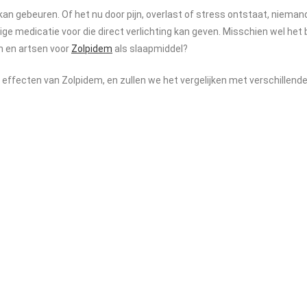
 kan gebeuren. Of het nu door pijn, overlast of stress ontstaat, niem
ige medicatie voor die direct verlichting kan geven. Misschien wel het
n en artsen voor
Zolpidem
als slaapmiddel?
n de effecten van Zolpidem, en zullen we het vergelijken met verschillen