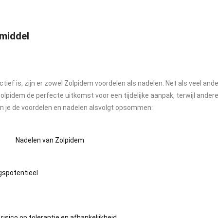
pmiddel
ctief is, zijn er zowel Zolpidem voordelen als nadelen. Net als veel a
pidem de perfecte uitkomst voor een tijdelijke aanpak, terwijl andere
an je de voordelen en nadelen alsvolgt opsommen:
Nadelen van Zolpidem
gspotentieel
risico op tolerantie en afhankelijkheid