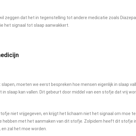
il zeggen dat het in tegenstelling tot andere medicatie zoals Diazep
ie het signaal tot slaap aanwakkert.
edicijn
 slapen, moeten we eerst bespreken hoe mensen eigenlijk in slaap vall
 in slaap kan vallen. Dit gebeurt door middel van een stofje dat vrij 
ofje niet vrijgegeven, en krijgt het lichaam niet het signaal om moe te
 hebben met het aanmaken van dit stofje. Zolpidem heeft dit stofje in
, en zal het moe worden.