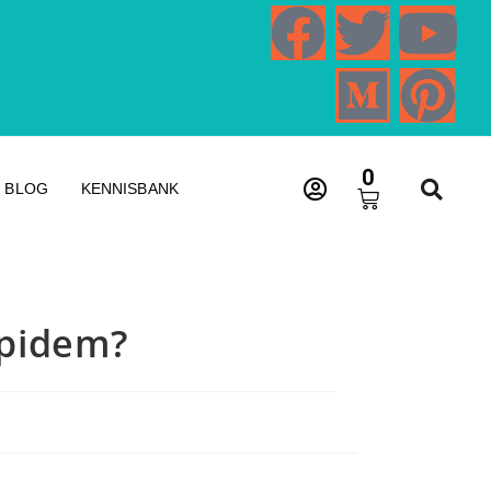
0
BLOG
KENNISBANK
lpidem?